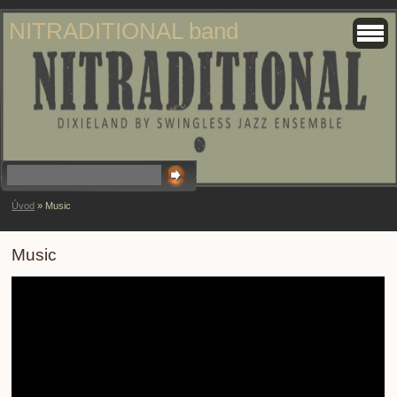
NITRADITIONAL band
Úvod
»
Music
Music