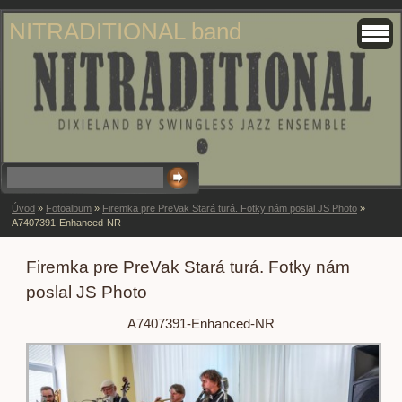
NITRADITIONAL band
Úvod
»
Fotoalbum
»
Firemka pre PreVak Stará turá. Fotky nám poslal JS Photo
»
A7407391-Enhanced-NR
Firemka pre PreVak Stará turá. Fotky nám
poslal JS Photo
A7407391-Enhanced-NR