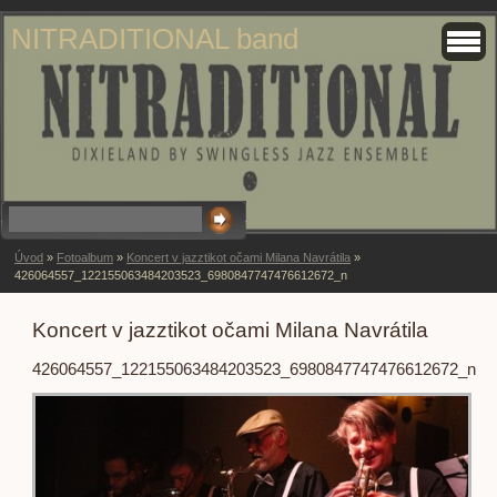
NITRADITIONAL band
Úvod
»
Fotoalbum
»
Koncert v jazztikot očami Milana Navrátila
»
426064557_122155063484203523_6980847747476612672_n
Koncert v jazztikot očami Milana Navrátila
426064557_122155063484203523_6980847747476612672_n