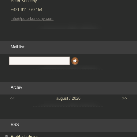
Peter Konečný
+421 911 770 154
info@peterkonecny.com
Mail list
Archív
<<
august / 2026
>>
RSS
Prehľad zdrojov