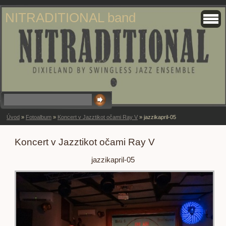
NITRADITIONAL band
Úvod
»
Fotoalbum
»
Koncert v Jazztikot očami Ray V
»
jazzikapril-05
Koncert v Jazztikot očami Ray V
jazzikapril-05