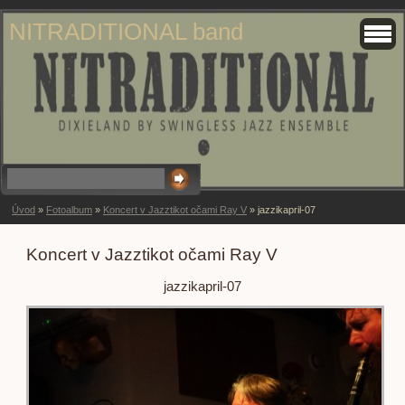
NITRADITIONAL band
Úvod
»
Fotoalbum
»
Koncert v Jazztikot očami Ray V
»
jazzikapril-07
Koncert v Jazztikot očami Ray V
jazzikapril-07