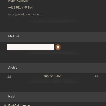
Peter Konečný
+421 911 770 154
info@peterkonecny.com
Mail list
Archív
<<
august / 2026
>>
RSS
Prehľad zdrojov