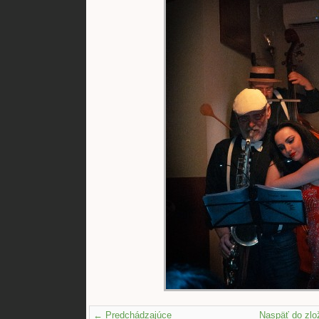
← Predchádzajúce
Naspäť do zlo