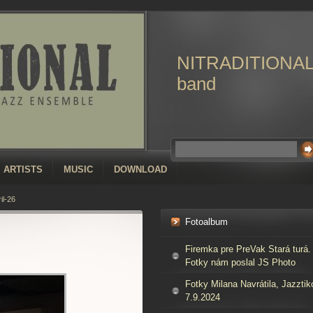
NITRADITIONA
band
ARTISTS
MUSIC
DOWNLOAD
il-26
Fotoalbum
Firemka pre PreVak Stará turá.
Fotky nám poslal JS Photo
Fotky Milana Navrátila, Jazztik
7.9.2024