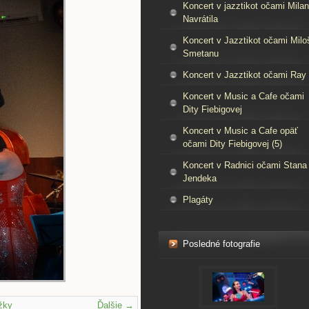
Koncert v jazztikot očami Mila
Navrátila
Koncert v Jazztikot očami Milo
Smetanu
Koncert v Jazztikot očami Ray
Koncert v Music a Cafe očami
Dity Fiebigovej
Koncert v Music a Cafe opäť
očami Dity Fiebigovej (5)
Koncert v Radnici očami Stana
Jendeka
Plagáty
Posledné fotografie
žky
Ďalšie →