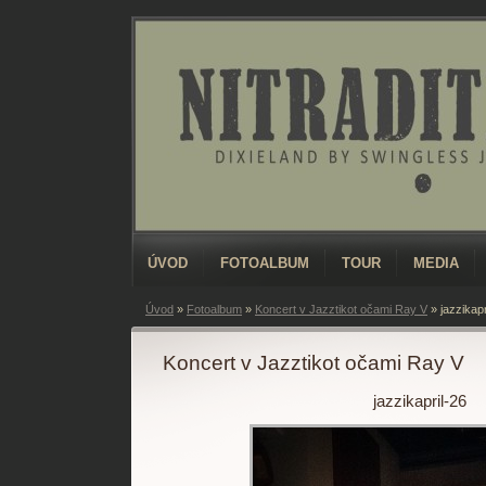
ÚVOD
FOTOALBUM
TOUR
MEDIA
Úvod
»
Fotoalbum
»
Koncert v Jazztikot očami Ray V
»
jazzikapr
Koncert v Jazztikot očami Ray V
jazzikapril-26