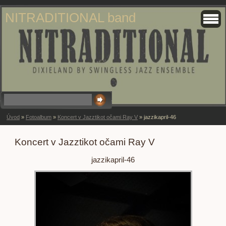
NITRADITIONAL band
Úvod
»
Fotoalbum
»
Koncert v Jazztikot očami Ray V
»
jazzikapril-46
Koncert v Jazztikot očami Ray V
jazzikapril-46