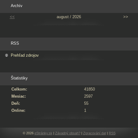
Archív
<<
august / 2026
>>
RSS
Prehľad zdrojov
Štatistiky
Celkom:
41850
Mesiac:
2597
Deň:
55
Online:
1
© 2026
eStránky.sk
|
Závadný obsah?
|
Zpracování dat
|
RSS