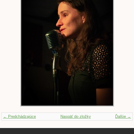
← Predchádzajúce
Naspäť do zložky
Ďalšie →