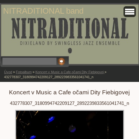
NITRADITIONAL band
Úvod
»
Fotoalbum
»
Koncert v Music a Cafe očami Dity Fiebigovej
»
432778307_3180994742209127_2892239833561041741_n
Koncert v Music a Cafe očami Dity Fiebigovej
432778307_3180994742209127_2892239833561041741_n