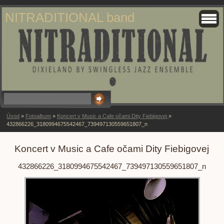
NITRADITIONAL band
Úvod
»
Fotoalbum
»
Koncert v Music a Cafe očami Dity Fiebigovej
»
432866226_3180994675542467_739497130559651807_n
Koncert v Music a Cafe očami Dity Fiebigovej
432866226_3180994675542467_739497130559651807_n