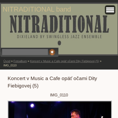
NITRADITIONAL band
Úvod
»
Fotoalbum
»
Koncert v Music a Cafe opäť očami Dity Fiebigovej (5)
»
IMG_0110
Koncert v Music a Cafe opäť očami Dity
Fiebigovej (5)
IMG_0110