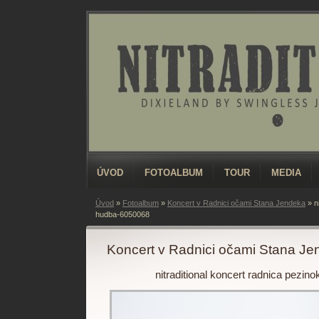
ÚVOD
FOTOALBUM
TOUR
MEDIA
Úvod
»
Fotoalbum
»
Koncert v Radnici očami Stana Jendeka
»
n
hudba-6050068
Koncert v Radnici očami Stana J
nitraditional koncert radnica pezi