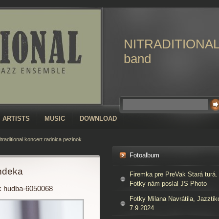
NITRADITIONA
band
ARTISTS
MUSIC
DOWNLOAD
itraditional koncert radnica pezinok
Fotoalbum
endeka
Firemka pre PreVak Stará turá.
Fotky nám poslal JS Photo
nok hudba-6050068
Fotky Milana Navrátila, Jazztik
7.9.2024