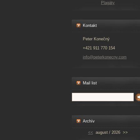
Plagáty
Kontakt
Peter Konečný
+421 911 770 154
info@peterkonecny.com
Mail list
Archív
<<
august / 2026
>>