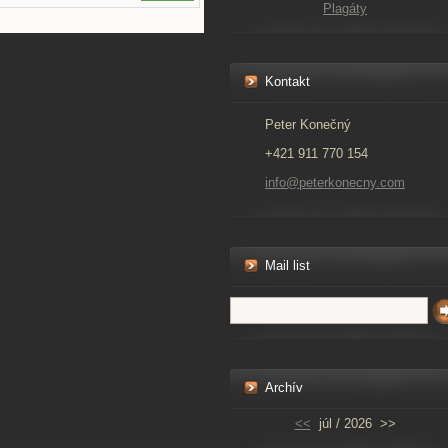
Plagáty
Kontakt
Peter Konečný
+421 911 770 154
info@peterkonecny.com
Mail list
Archív
<<
júl / 2026
>>