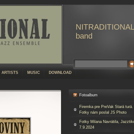
NITRADITIONA
band
ARTISTS
MUSIC
DOWNLOAD
Fotoalbum
Firemka pre PreVak Stará turá.
Fotky nám poslal JS Photo
Fotky Milana Navrátila, Jazztik
7.9.2024