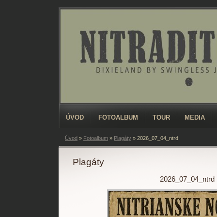
ÚVOD
FOTOALBUM
TOUR
MEDIA
Úvod
»
Fotoalbum
»
Plagáty
»
2026_07_04_ntrd
Plagáty
2026_07_04_ntrd